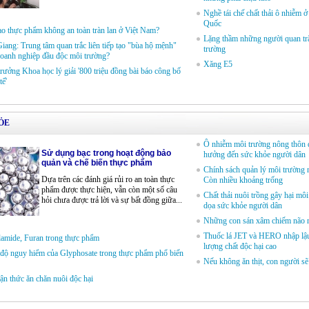
Nghề tái chế chất thải ô nhiễm 
Quốc
ao thực phẩm không an toàn tràn lan ở Việt Nam?
Lặng thầm những người quan tr
iang: Trung tâm quan trắc liên tiếp tạo "bùa hộ mệnh"
trường
oanh nghiệp đầu độc môi trường?
Xăng E5
rưởng Khoa học lý giải '800 triệu đồng bài báo công bố
tế'
ỎE
Ô nhiễm môi trường nông thôn 
Sử dụng bạc trong hoạt động bảo
hưởng đến sức khỏe người dân
quản và chế biến thực phẩm
Chính sách quản lý môi trường 
Dựa trên các đánh giá rủi ro an toàn thực
Còn nhiều khoảng trống
phẩm được thực hiện, vẫn còn một số câu
Chất thải nuôi trồng gây hại môi
hỏi chưa được trả lời và sự bất đồng giữa...
dọa sức khỏe người dân
Những con sán xâm chiếm não 
Thuốc lá JET và HERO nhập lậ
amide, Furan trong thực phẩm
lượng chất độc hại cao
độ nguy hiểm của Glyphosate trong thực phẩm phổ biến
Nếu không ăn thịt, con người sẽ
ận thức ăn chăn nuôi độc hại