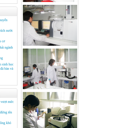
chuyển
 tích nước
u cơ
hải ngành
ờng
m sinh học
 đá bàn và
in vượt mức
đứng tên
hông khó