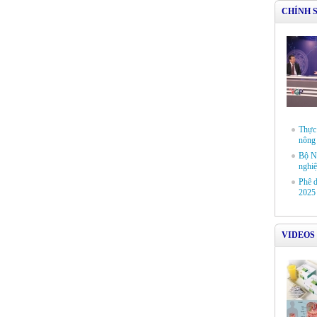
CHÍNH 
Thực 
nông
Bộ N
nghi
Phê d
2025
VIDEOS