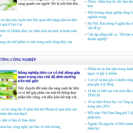
Nitrat - hiểm họa từ việc lạm d
xung quanh con người. Đó là ruồi lính đen...
bón
Môi trường nông nghiệp đang b
nghiêm trọng
tra nhà máy luyện kim liên quan đến hàng trăm ha dứa
Hà Nội: Rau trồng ở nghĩa địa c
ối quả ở Lào Cai
vấn đề gì
triển cỏ Alfalfa phục vụ chăn nuôi tại nước ta hoàn toàn
Cấp tập trồng mắc ca: "Hô hào t
hi
doanh nghiệp"
ụng của chế phẩm vi sinh trong nuôi trồng thủy sản
ƯỜNG CÔNG NGHIỆP
Nhiều dự án lớn nằm trong danh
Nông nghiệp hữu cơ có thể đóng góp
nguy cơ gây ô nhiễm
quan trọng vào chế độ dinh dưỡng
3 cơ sở xả thải gây ô nhiễm sôn
trên thế giới
phạt gần 4 tỷ đồng
Việc chuyển đổi toàn cầu sang canh tác hữu
14 tấn cá chết sau cơn mưa đầu
cơ có thể góp phần vào một hệ thống thực
TPHCM
phẩm bền vững, với điều kiện kết hợp với...
10 sự kiện Khoa học và Công ng
trong năm 2015
cơ vô cùng lớn về phát thải khí Metan từ quá trình sản
Mỗi năm Việt Nam lãng phí 2 t
nhiên liệu hoá thạch
phân bón
 diệt cỏ làm từ thảo dược
Ngành Tài nguyên và Môi trườn
khoa học công nghệ vào bảo vệ môi trường
nhân lực