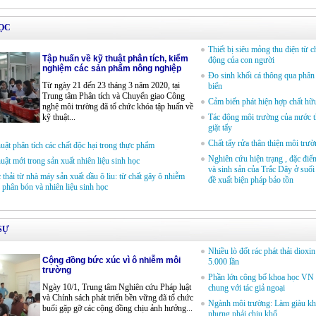
ỌC
Thiết bị siêu mỏng thu điện từ 
Tập huấn về kỹ thuật phân tích, kiểm
động của con người
nghiệm các sản phẩm nông nghiệp
Đo sinh khối cá thông qua phân
Từ ngày 21 đến 23 tháng 3 năm 2020, tại
biển
Trung tâm Phân tích và Chuyển giao Công
Cảm biến phát hiện hợp chất hữ
nghệ môi trường đã tổ chức khóa tập huấn về
kỹ thuật...
Tác động môi trường của nước t
giặt tẩy
Chất tẩy rửa thân thiện môi trư
uật phân tích các chất độc hại trong thực phẩm
Nghiên cứu hiện trạng , đặc điể
uật mới trong sản xuất nhiên liệu sinh học
và sinh sản của Trắc Dây ở suối
thải từ nhà máy sản xuất dầu ô liu: từ chất gây ô nhiễm
đề xuất biện pháp bảo tồn
 phân bón và nhiên liệu sinh học
SỰ
Nhiều lò đốt rác phát thải diox
Cộng đồng bức xúc vì ô nhiễm môi
5.000 lần
trường
Phần lớn công bố khoa học VN 
Ngày 10/1, Trung tâm Nghiên cứu Pháp luật
chung với tác giả ngoại
và Chính sách phát triển bền vững đã tổ chức
Ngành môi trường: Làm giàu k
buổi gặp gỡ các cộng đồng chịu ảnh hưởng...
nhưng phải chịu khổ