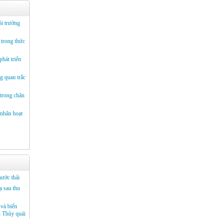
ôi trường
trong thức
hát triển
g quan trắc
 trong chăn
 nhân hoạt
nước thải
ạ sau thu
 và biến
n Thủy quái