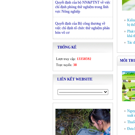
Quyết định của bộ NN&PTNT về việc
chỉ định phòng thử nghiệm trong lĩnh
vực Nông nghiệp
Kiểm 
Quyết định của Bộ công thương về
bị th
việc chỉ định tổ chức thử nghiệm phân
Phát 
bón vô cơ
khả t
Tác d
THỐNG KÊ
Lượt truy cập:
13358592
MÔI TR
Trực tuyến:
38
LIÊN KẾT WEBSITE
Nguy 
xuất 
Thuốc
Đưa 