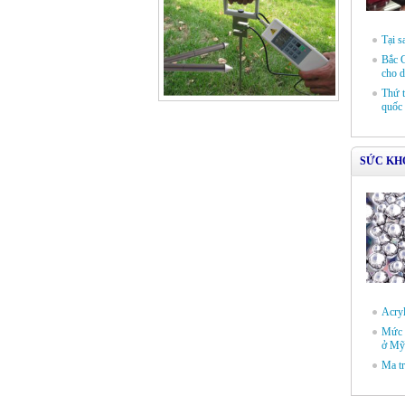
Tại s
Bắc G
cho d
Thứ t
quốc 
SỨC KH
Acryl
Mức 
ở Mỹ
Ma tr