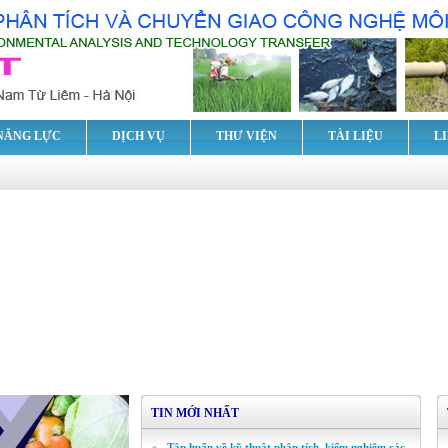
NĂNG LỰC
DỊCH VỤ
THƯ VIỆN
TÀI LIỆU
L
TIN MỚI NHẤT
Tập huấn về kỹ thuật phân tích, kiểm nghiệm các