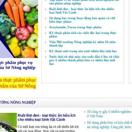
sản phẩm nông nghiệp
Ruồi lính đen - loại thức ăn hữu ích cho nhiều
loại Sinh Vật Cảnh
Sử dụng bạc trong hoạt động bảo quản và chế
biến thực phẩm
Acrylamide, Furan trong thực phẩm
Kỹ thuật phân tích các chất độc hại trong thực
phẩm
Viện Môi trường Nông nghiệp kỷ niệm 10 năm
thành lập
Kỹ thuật mới trong sản xuất nhiên liệu sinh học
Nước thải từ nhà máy sản xuất dầu ô liu: từ chất
gây ô nhiễm thành phân bón và nhiên liệu sinh
hực phẩm phục vụ
học
của Sở Nông nghiệp
ệm thực phẩm phục
 phẩm của Sở Nông
ƯỜNG NÔNG NGHIỆP
10 công ty gây ô nhiễm nghiêm 
Ruồi lính đen - loại thức ăn hữu ích
ở Việt Nam
cho nhiều loại Sinh Vật Cảnh
Sử dụng phân bón và hóa chất t
Có một loại con trùng lại có rất nhiều lợi ích
tác nông nghiệp: Lãng phí, kém 
với các loại động, thực vật và môi trường