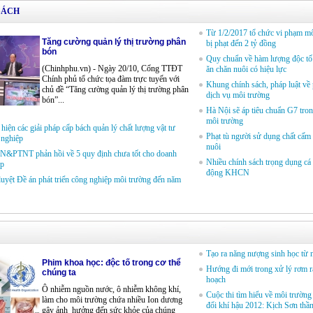
SÁCH
Từ 1/2/2017 tổ chức vi phạm m
Tăng cường quản lý thị trường phân
bị phạt đến 2 tỷ đồng
bón
Quy chuẩn về hàm lượng độc tố 
(Chinhphu.vn) - Ngày 20/10, Cổng TTĐT
ăn chăn nuôi có hiệu lực
Chính phủ tổ chức tọa đàm trực tuyến với
Khung chính sách, pháp luật về p
chủ đề “Tăng cường quản lý thị trường phân
dịch vụ môi trường
bón”...
Hà Nội sẽ áp tiêu chuẩn G7 tron
môi trường
hiện các giải pháp cấp bách quản lý chất lượng vật tư
Phạt tù người sử dụng chất cấm
 nghiệp
nuôi
N&PTNT phản hồi về 5 quy định chưa tốt cho doanh
Nhiều chính sách trọng dụng cá
ệp
động KHCN
uyệt Ðề án phát triển công nghiệp môi trường đến năm
Tạo ra năng nượng sinh học từ 
Phim khoa học: độc tố trong cơ thể
Hướng đi mới trong xử lý rơm r
chúng ta
hoạch
Ô nhiễm nguồn nước, ô nhiễm không khí,
Cuộc thi tìm hiểu về môi trường
làm cho môi trường chứa nhiều Ion dương
đổi khí hậu 2012: Kịch Sơn thầ
gây ảnh hưởng đến sức khỏe của chúng