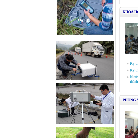
KHOA H
Kỹ th
Kỹ th
Nước 
thành
PHÓNG 