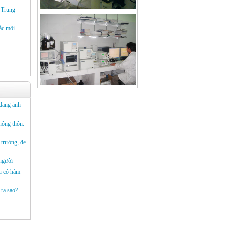
ở Trung
ắc môi
đang ảnh
nông thôn:
 trường, đe
người
u có hàm
 ra sao?