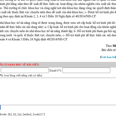
inh phí hằng năm theo đề xuất để thực hiện các hoạt động của nhóm nghiên cứu xuất sắc thu
. Thủ trưởng tổ chức khoa học và công nghệ nơi nhà khoa học đang công tác quyết định thà
 xuất sắc thuộc lĩnh vực chuyên môn theo đề xuất của nhà khoa học; c- Được hỗ trợ kinh phí đ
ng theo quy định tại Khoản 2, 3, 4 và 5 Điều 18 Nghị định số 40/2014/NĐ-CP.
nhà khoa học trẻ tài năng cũng sẽ được trọng dụng, được xem xét cấp hoặc hỗ trợ kinh phí tối
/năm để thực hiện các nội dung như: a- Cấp hoặc hỗ trợ kinh phí cho hoạt động của nhóm nghi
lĩnh vực chuyên môn do nhà khoa học trẻ tài năng thành lập; b- Hỗ trợ kinh phí tham gia hội ngh
rong nước và quốc tế thuộc lĩnh vực chuyên môn; c- Hỗ trợ kinh phí để thực hiện các nội du
Khoản 4 và Khoản 5 Điều 24 Nghị định 40/2014/NĐ-CP.
Theo
Mi
Báo điện t
[
Gửi bạn bè
ỒI CỦA BẠN ĐỌC VỀ BÀI VIẾT:
:
Email (*):
*)
: (vui lòng viết tiếng việt có dấu)
code: [b], [i], [u], [strike], [code] [
?
]