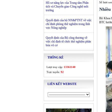
Số lượt x
Hồ sơ năng lực của Trung tâm Phân
tích và Chuyển giao Công nghệ môi
Nhiều
trường
Bộ Khoa h
Quyết định của bộ NN&PTNT về việc
BTC hướng 
chỉ định phòng thử nghiệm trong lĩnh
vực Nông nghiệp
Quyết định của Bộ công thương về
việc chỉ định tổ chức thử nghiệm phân
bón vô cơ
THỐNG KÊ
Lượt truy cập:
13361140
Trực tuyến:
92
LIÊN KẾT WEBSITE