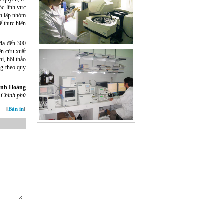
ộc lĩnh vực
nh lập nhóm
ể thực hiện
 đa đến 300
ên cứu xuất
ị, hội thảo
ng theo quy
nh Hoàng
ử Chính phủ
] [
Bản in
]