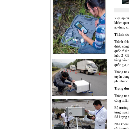
Việc áp d
khách quan
áp dụng ch
Thành tíc
Thành tích
được công 
quốc tế đư
luật; 2- G
bằng bảo h
quốc gia, 
Thông tư c
tuyển dụng
phụ thuộc 
Trọng dụn
Thông tư n
công nhận 
Bộ trưởng 
từng ngàn
Số lượng n
Nhà khoa 
số lương h