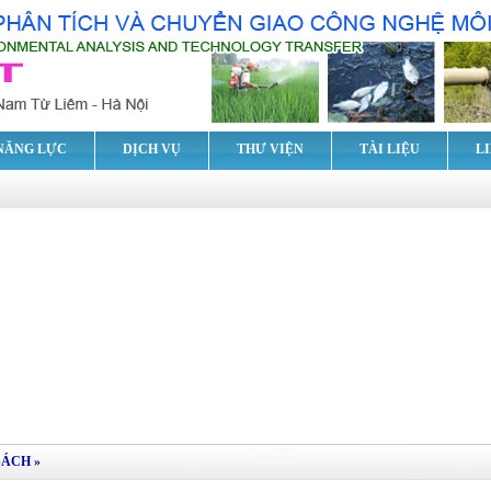
NĂNG LỰC
DỊCH VỤ
THƯ VIỆN
TÀI LIỆU
L
SÁCH
»