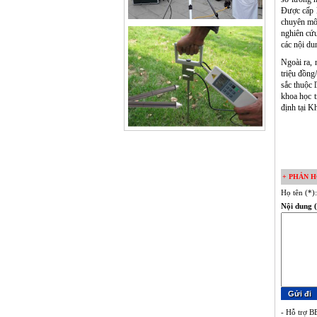
Được cấp k
chuyên môn
nghiên cứu
các nội du
Ngoài ra, 
triệu đồng
sắc thuộc 
khoa học t
định tại 
+ PHẢN H
Họ tên (*)
Nội dung (
- Hỗ trợ BB