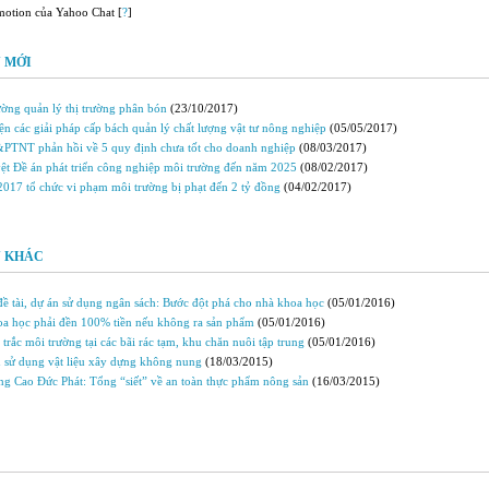
motion của Yahoo Chat [
?
]
 MỚI
ờng quản lý thị trường phân bón
(23/10/2017)
ện các giải pháp cấp bách quản lý chất lượng vật tư nông nghiệp
(05/05/2017)
TNT phản hồi về 5 quy định chưa tốt cho doanh nghiệp
(08/03/2017)
ệt Ðề án phát triển công nghiệp môi trường đến năm 2025
(08/02/2017)
2017 tổ chức vi phạm môi trường bị phạt đến 2 tỷ đồng
(04/02/2017)
N KHÁC
ề tài, dự án sử dụng ngân sách: Bước đột phá cho nhà khoa học
(05/01/2016)
a học phải đền 100% tiền nếu không ra sản phẩm
(05/01/2016)
 trắc môi trường tại các bãi rác tạm, khu chăn nuôi tập trung
(05/01/2016)
 sử dụng vật liệu xây dựng không nung
(18/03/2015)
ng Cao Đức Phát: Tổng “siết” về an toàn thực phẩm nông sản
(16/03/2015)