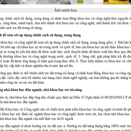
Ảnh minh họa.
ụng chính sách sử dụng, trọng dụng cá nhân hoạt động khoa học và công nghệ theo nguyên 
, công khai, minh bạch, dựa trên thành tích khoa học và công nghệ; mỗi thành tích chỉ được x
ính sách ưu đãi trong sử dụng.
h để xem xét áp dụng chính sách sử dụng, trọng dụng
 khoa học và công nghệ để xem xét áp dụng chính sách sử dụng, trọng dụng gồm: 1- Bài báo 
bố trên tạp chí khoa học uy tín trong nước và quốc tế; báo cáo khoa học tại hội thảo khoa học 
ợc in trong kỷ yếu hội thảo đã được xuất bản; sách chuyên khảo đã được xuất bản theo quy đị
iải thưởng khoa học và công nghệ trong nước, quốc tế; 3- Sáng chế, giải pháp hữu ích đã đ
ộ hoặc đã được ứng dụng có hiệu quả trong thực tiễn; 4- Thực hiện nhiệm vụ khoa học và cô
cấp bộ, cấp tỉnh và được nghiệm thu ở mức đạt trở lên.
ũng quy định cụ thể chính sách ưu đãi trong sử dụng cá nhân hoạt động khoa học và công ng
 đặc cách; đặc cách bổ nhiệm vào hạng chức danh nghề nghiệp cao hơn không qua thi thăng 
năm công tác và các ưu đãi khác.
g nhà khoa học đầu ngành, nhà khoa học trẻ tài năng
êu rõ, nhà khoa học đáp ứng tiêu chuẩn quy định tại Điều 15 Nghị định số 40/2014/NĐ-CP đ
là nhà khoa học đầu ngành.
Bộ Khoa học và Công nghệ căn cứ chiến lược phát triển khoa học và công nghệ và trình độ phá
h khoa học xác định các ngành khoa học và công nghệ được xem xét, lựa chọn nhà khoa học
hà khoa học đầu ngành của mỗi lĩnh vực là 01 người.
học đầu ngành sẽ được hưởng các ưu đãi sau: a- Hưởng ưu đãi hàng tháng bằng 100% mức lư
iện hưởng kể từ khi có quyết định công nhận là nhà khoa học đầu ngành của cơ quan có thẩ