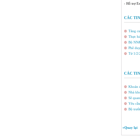
- Hỗ trợ E
CÁC TIN
Tăng cư
Thực hi
Bộ NN&P
Phê duy
Từ 1/2/
CÁC TI
Khoán đ
Nhà kho
Sẽ quan
Yêu cầu
Bộ trưở
«Quay lại