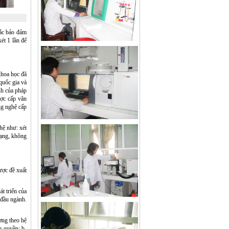
tắc bảo đảm
ét 1 lần để
khoa học đã
quốc gia và
nh của pháp
ược cấp văn
ng nghệ cấp
hệ như: xét
hạng, không
ược đề xuất
t triển của
 đầu ngành.
ơng theo hệ
m quyền; b-