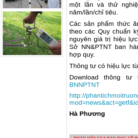
một lần và thử nghiệ
năm/lần/chỉ tiêu.
Các sản phẩm thức ă
theo các Quy chuẩn kỹ
nguyên giá trị hiệu l
Sở NN&PTNT ban hành
hợp quy.
Thông tư có hiệu lực t
Download thông tư 
BNNPTNT
http://phantichmoitruo
mod=news&act=getf&i
Hà Phương