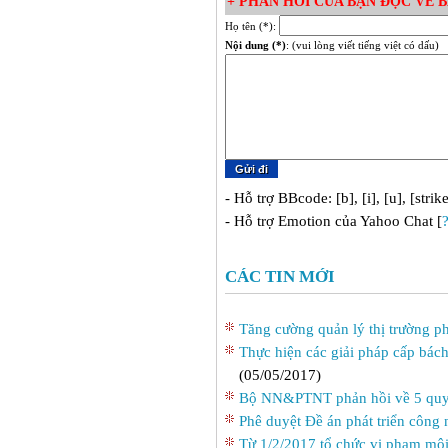
+ PHẢN HỒI CỦA BẠN ĐỌC VỀ BÀ
Họ tên (*):
Nội dung (*)
: (vui lòng viết tiếng việt có dấu)
- Hỗ trợ BBcode: [b], [i], [u], [strik
- Hỗ trợ Emotion của Yahoo Chat [
CÁC TIN MỚI
Tăng cường quản lý thị trường p
Thực hiện các giải pháp cấp bách
(05/05/2017)
Bộ NN&PTNT phản hồi về 5 quy 
Phê duyệt Ðề án phát triển công
Từ 1/2/2017 tổ chức vi phạm môi