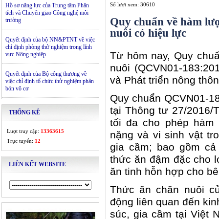
Số lượt xem: 30610
Hồ sơ năng lực của Trung tâm Phân
tích và Chuyển giao Công nghệ môi
Quy chuẩn về hàm lượ
trường
nuôi có hiệu lực
Quyết định của bộ NN&PTNT về việc
chỉ định phòng thử nghiệm trong lĩnh
Từ hôm nay, Quy chuẩn
vực Nông nghiệp
nuôi (QCVN01-183:20
Quyết định của Bộ công thương về
và Phát triển nông thô
việc chỉ định tổ chức thử nghiệm phân
bón vô cơ
Quy chuẩn QCVN01-18
tại Thông tư 27/2016/
THỐNG KÊ
tối đa cho phép hàm 
Lượt truy cập:
13363615
nặng và vi sinh vật t
Trực tuyến:
12
gia cầm; bao gồm cả
thức ăn đậm đặc cho lợ
LIÊN KẾT WEBSITE
ăn tinh hỗn hợp cho bê 
Thức ăn chăn nuôi củ
động liên quan đến kin
súc, gia cầm tại Việt