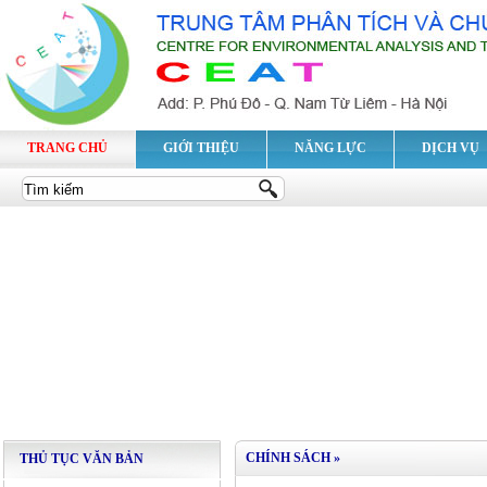
TRANG CHỦ
GIỚI THIỆU
NĂNG LỰC
DỊCH VỤ
CHÍNH SÁCH
»
THỦ TỤC VĂN BẢN