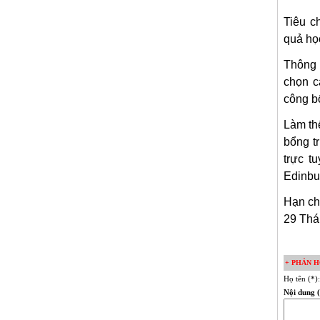
Tiêu c
quả học
Thông 
chọn c
công b
Làm th
bổng t
trực t
Edinbu
Hạn ch
29 Thá
+ PHẢN H
Họ tên (*)
Nội dung (