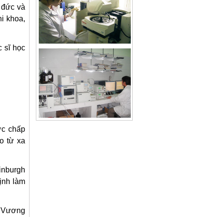
o đức và
hi khoa,
 sĩ học
ợc chấp
o từ xa
dinburgh
ịnh làm
n Vương