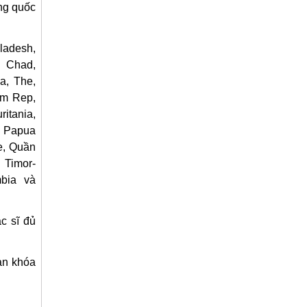
ng quốc
ladesh,
, Chad,
a, The,
em Rep,
itania,
, Papua
e, Quần
 Timor-
bia và
c sĩ đủ
an khóa