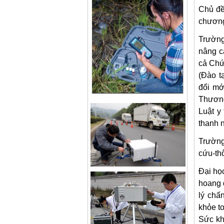
Chủ đề
chương
Trường
nâng c
cả Chứ
(Đào t
đổi mớ
Thương
Luật y
thanh n
Trường
cứu-th
Đại học
hoang 
lý chấ
khỏe t
Sức kh