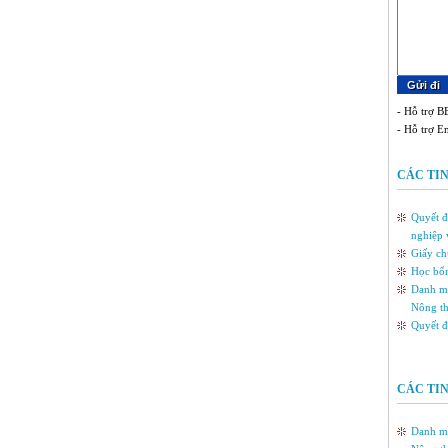
- Hỗ trợ BB
- Hỗ trợ E
CÁC TIN
Quyết đ
nghiệp 
Giấy ch
Học bổn
Danh mụ
Nông t
Quyết đ
CÁC TI
Danh mụ