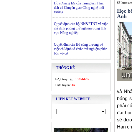
Số lượt x
Hồ sơ năng lực của Trung tâm Phân
tích và Chuyển giao Công nghệ môi
Học bổ
trường
Anh
Quyết định của bộ NN&PTNT về việc
chỉ định phòng thử nghiệm trong lĩnh
vực Nông nghiệp
Quyết định của Bộ công thương về
việc chỉ định tổ chức thử nghiệm phân
bón vô cơ
THỐNG KÊ
Lượt truy cập:
13356685
Trực tuyến:
45
và Nhâ
bổng s
LIÊN KẾT WEBSITE
phải có
đại họ
sẽ đượ
Hạn ch