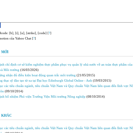
code: [b], [i], [u], [strike], [code] [
?
]
motion của Yahoo Chat [
?
]
 MỚI
ịnh chỉ định cơ sở kiểm nghiệm thực phẩm phục vụ quản lý nhà nước về an toàn thực phẩm củ
và Môi trường
(16/03/2026)
ứng nhận đủ điều kiện hoạt động quan trắc môi trường
(21/05/2015)
g thạc sỹ đào tạo từ xa tại Đại học Edinburgh Global Online - Anh
(19/03/2015)
c các tiêu chuẩn ngành, tiêu chuẩn Việt Nam và Quy chuẩn Việt Nam liên quan đến lĩnh vực N
hôn
(09/10/2014)
ịnh bổ nhiệm Phó viện Trưởng Viện Môi trường Nông nghiệp
(08/10/2014)
N KHÁC
c các tiêu chuẩn ngành, tiêu chuẩn Việt Nam và Quy chuẩn Việt Nam liên quan đến lĩnh vực N