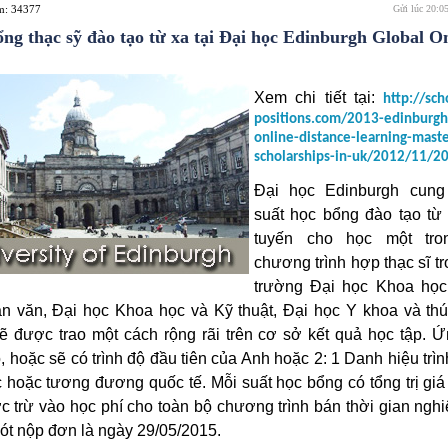
em: 34377
Gửi lúc 20:0
ng thạc sỹ đào tạo từ xa tại Đại học Edinburgh Global On
Xem chi tiết tại:
http://sch
positions.com/2013-edinburgh
online-distance-learning-maste
scholarships-in-uk/2012/11/2
Đại học Edinburgh cung
suất học bổng đào tạo từ 
tuyến cho học một tro
chương trình hợp thạc sĩ t
trường Đại học Khoa học
n văn, Đại học Khoa học và Kỹ thuật, Đại học Y khoa và thú
ẽ được trao một cách rộng rãi trên cơ sở kết quả học tập. Ứ
, hoặc sẽ có trình độ đầu tiên của Anh hoặc 2: 1 Danh hiệu trì
c hoặc tương đương quốc tế. Mỗi suất học bổng có tổng trị giá
c trừ vào học phí cho toàn bộ chương trình bán thời gian nghi
ót nộp đơn là ngày 29/05/2015.