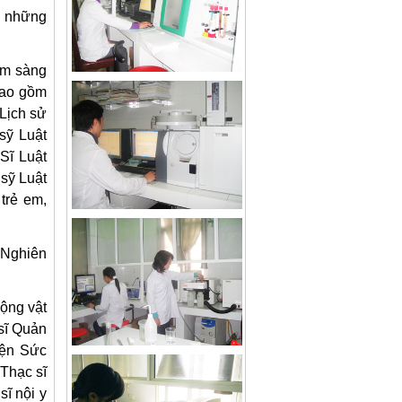
g những
âm sàng
bao gồm
Lịch sử
sỹ Luật
Sĩ Luật
sỹ Luật
trẻ em,
 Nghiên
động vật
sĩ Quản
iện Sức
Thạc sĩ
sĩ nội y