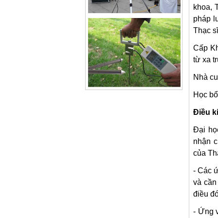
khoa, 
pháp l
Thạc sĩ
Cấp Kh
từ xa t
Nhà cu
Học bổ
Điều k
Đại họ
nhận c
của Thạ
- Các ứ
và cần
điều đó
- Ứng 