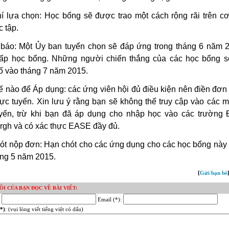
hí lựa chọn: Học bổng sẽ được trao một cách rộng rãi trên cơ
 tập.
báo: Một Ủy ban tuyển chọn sẽ đáp ứng trong tháng 6 năm 
ấp học bổng. Những người chiến thắng của các học bổng 
ố vào tháng 7 năm 2015.
ế nào để Áp dụng: các ứng viên hội đủ điều kiện nên điền đơn 
rực tuyến. Xin lưu ý rằng bạn sẽ không thể truy cập vào các 
uyến, trừ khi bạn đã áp dụng cho nhập học vào các trường 
rgh và có xác thực EASE đầy đủ.
ót nộp đơn: Hạn chót cho các ứng dụng cho các học bổng này 
ng 5 năm 2015.
[
Gửi bạn bè
ỒI CỦA BẠN ĐỌC VỀ BÀI VIẾT:
:
Email (*):
*)
: (vui lòng viết tiếng việt có dấu)