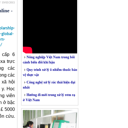
5' 19/03/2015
line -
olarship-
-global-
rs-
0/
 cấp 6
Nông nghiệp Việt Nam trong bối
xa trực
cảnh biến đổi khí hậu
ng các
Quy trình xử lý ô nhiễm thuốc bảo
rong các
vệ thực vật
 xã hội
Công nghệ xử lý rác thải hiện đại
nhất
 y. Học
Hướng đi mới trong xử lý rơm rạ
ng viên
ở Việt Nam
nh ở bậc
 £ 5000
ên cứu.