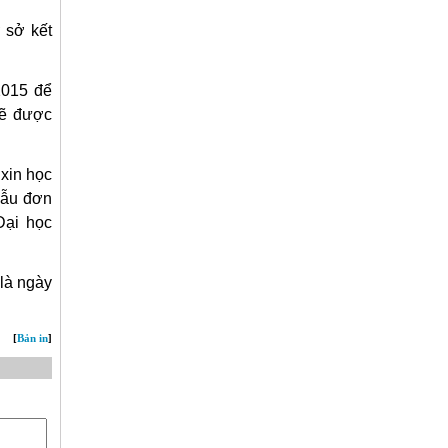
 sở kết
2015 để
sẽ được
xin học
mẫu đơn
Đại học
là ngày
] [
Bản in
]