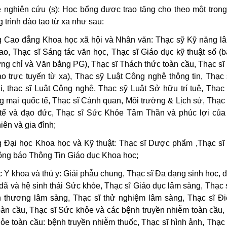
 nghiên cứu (s): Học bổng được trao tặng cho theo một tron
 trình đào tạo từ xa như sau:
 Cao đẳng Khoa học xã hội và Nhân văn: Thạc sỹ Kỹ năng l
ao, Thạc sĩ Sáng tác văn học, Thạc sĩ Giáo dục kỹ thuật số (
ng chỉ và Văn bằng PG), Thạc sĩ Thách thức toàn cầu, Thạc sĩ 
ạo trực tuyến từ xa), Thạc sỹ Luật Công nghệ thông tin, Thạc 
i, thạc sĩ Luật Công nghệ, Thạc sỹ Luật Sở hữu trí tuệ, Thạc 
 mại quốc tế, Thạc sĩ Cảnh quan, Môi trường & Lịch sử, Thạc 
 tế và đạo đức, Thạc sĩ Sức Khỏe Tâm Thần và phúc lợi của 
iên và gia đình;
 Đại học Khoa học và Kỹ thuật: Thạc sĩ Dược phẩm ,Thạc sĩ
ông báo Thông Tin Giáo dục Khoa học;
 Y khoa và thú y: Giải phẫu chung, Thạc sĩ Đa dạng sinh học, 
dã và hệ sinh thái Sức khỏe, Thạc sĩ Giáo dục lâm sàng, Thạc 
n thương lâm sàng, Thạc sĩ thử nghiệm lâm sàng, Thạc sĩ Đ
oàn cầu, Thạc sĩ Sức khỏe và các bệnh truyền nhiễm toàn cầu, 
ỏe toàn cầu: bệnh truyền nhiễm thuốc, Thạc sĩ hình ảnh, Thạc 