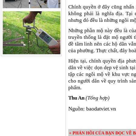
Chính quyền ở đây cũng nhấn 
không phải là nghĩa địa. Tại
nhưng đó đều là những ngôi mộ
Những phần mộ này đều là của 
truyền thống là đặt mộ người 
đề tâm linh nên các hộ dân vẫ
của phường. Thực chất, đây hoà
Hiện tại, chính quyền địa ph
dân về việc dọn dẹp vệ sinh tạ
tập các ngôi mộ về khu vực ng
cho người dân về quy trình sản
phẩm.
Thu An
(Tổng hợp)
Nguồn: baodatviet.vn
+ PHẢN HỒI CỦA BẠN ĐỌC VỀ BÀ