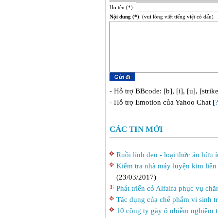
Họ tên (*):
Nội dung (*)
: (vui lòng viết tiếng việt có dấu)
- Hỗ trợ BBcode: [b], [i], [u], [strik
- Hỗ trợ Emotion của Yahoo Chat [
CÁC TIN MỚI
Ruồi lính đen - loại thức ăn hữu 
Kiểm tra nhà máy luyện kim liên
(23/03/2017)
Phát triển cỏ Alfalfa phục vụ chă
Tác dụng của chế phẩm vi sinh tr
10 công ty gây ô nhiễm nghiêm t