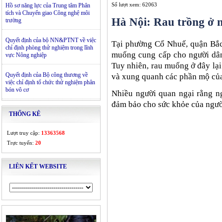
Số lượt xem: 62063
Hồ sơ năng lực của Trung tâm Phân
tích và Chuyển giao Công nghệ môi
Hà Nội: Rau trồng ở n
trường
Quyết định của bộ NN&PTNT về việc
Tại phường Cổ Nhuế, quận Bắc 
chỉ định phòng thử nghiệm trong lĩnh
muống cung cấp cho người dân 
vực Nông nghiệp
Tuy nhiên, rau muống ở đây lại
Quyết định của Bộ công thương về
và xung quanh các phần mộ của
việc chỉ định tổ chức thử nghiệm phân
bón vô cơ
Nhiều người quan ngại rằng ng
đảm bảo cho sức khỏe của ngườ
THỐNG KÊ
Lượt truy cập:
13363568
Trực tuyến:
20
LIÊN KẾT WEBSITE