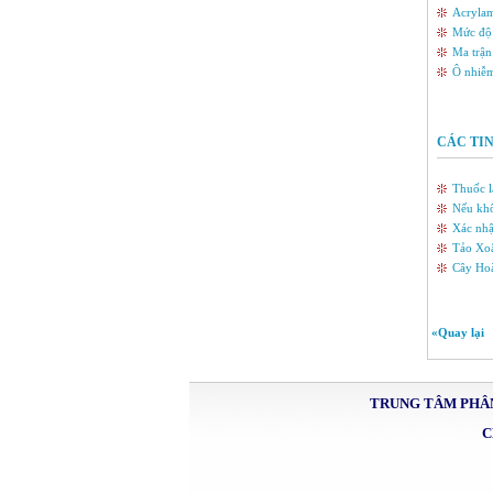
Acrylam
Mức độ 
Ma trận
Ô nhiễm
CÁC TI
Thuốc l
Nếu khô
Xác nhậ
Tảo Xoắ
Cây Hoà
«Quay lại
TRUNG TÂM PHÂN
C