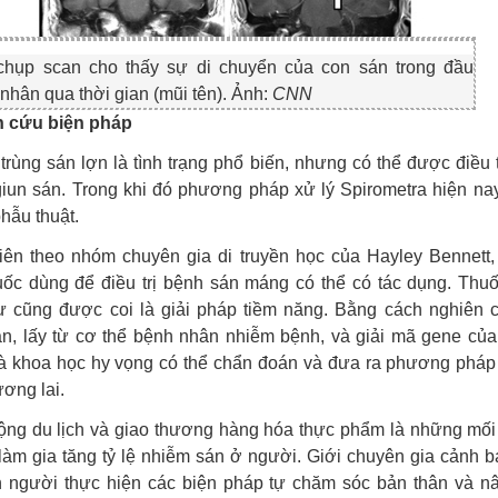
chụp scan cho thấy sự di chuyển của con sán trong đầu
nhân qua thời gian (mũi tên). Ảnh:
CNN
 cứu biện pháp
trùng sán lợn là tình trạng phổ biến, nhưng có thể được điều 
giun sán. Trong khi đó phương pháp xử lý Spirometra hiện nay
phẫu thuật.
iên theo nhóm chuyên gia di truyền học của Hayley Bennett,
huốc dùng để điều trị bệnh sán máng có thể có tác dụng. Thu
ư cũng được coi là giải pháp tiềm năng. Bằng cách nghiên 
n, lấy từ cơ thể bệnh nhân nhiễm bệnh, và giải mã gene của
à khoa học hy vọng có thể chẩn đoán và đưa ra phương pháp đ
ương lai.
ộng du lịch và giao thương hàng hóa thực phẩm là những mối 
 làm gia tăng tỷ lệ nhiễm sán ở người. Giới chuyên gia cảnh b
n người thực hiện các biện pháp tự chăm sóc bản thân và n