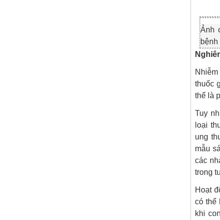
Ảnh 
bệnh 
Nghiên
Nhiễm 
thuốc 
thể là 
Tuy nh
loại t
ung th
mẫu sá
các nh
trong t
Hoạt đ
có thể
khi co