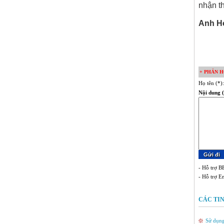
nhận th
Anh H
+ PHẢN H
Họ tên (*)
Nội dung (
- Hỗ trợ BB
- Hỗ trợ E
CÁC TIN
Sử dụng