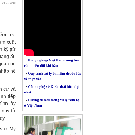
7' 24/01/2015
iễm trực
um xuất
n kỹ (từ
 dạng ấu
Nông nghiệp Việt Nam trong bối
qua con
cảnh biến đổi khí hậu
 nhập hệ
Quy trình xử lý ô nhiễm thuốc bảo
vệ thực vật
Công nghệ xử lý rác thải hiện đại
n cư và
nhất
nh tiếp
Hướng đi mới trong xử lý rơm rạ
mình lây
ở Việt Nam
lmby từ
ay.
 vực Mỹ