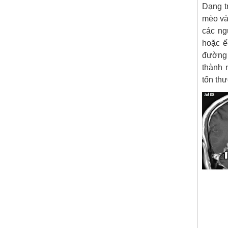
Dạng t
mèo và 
các ng
hoặc ế
đường 
thành 
tổn thư