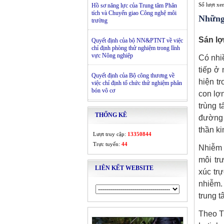
Số lượt x
Hồ sơ năng lực của Trung tâm Phân
tích và Chuyển giao Công nghệ môi
Những
trường
Sán lợ
Quyết định của bộ NN&PTNT về việc
chỉ định phòng thử nghiệm trong lĩnh
vực Nông nghiệp
Có nhi
tiếp ở
Quyết định của Bộ công thương về
hiện tr
việc chỉ định tổ chức thử nghiệm phân
bón vô cơ
con lợn
trùng 
THỐNG KÊ
đường 
thần ki
Lượt truy cập:
13350844
Trực tuyến:
44
Nhiễm 
môi tr
LIÊN KẾT WEBSITE
xúc trự
nhiễm.
trung t
Theo T