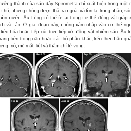
rưởng thành của sán dây Spirometra chỉ xuất hiện trong ruột 
chó, nhưng chúng được thải ra ngoài và tồn tại trong phân, số
uồn nước. Ấu trùng có thể ở lại trong cơ thể động vật giáp 
ch và rắn. Ở giai đoạn này, chúng xâm nhập vào cơ thể ng
tiêu hóa hoặc tiếp xúc trực tiếp với động vật nhiễm sán. Ấu t
nang bên trong não hoặc các bộ phận khác, kéo theo hậu quả
ơng mô, mù mắt, liệt và thậm chí tử vong.