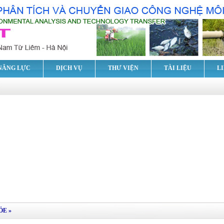
NĂNG LỰC
DỊCH VỤ
THƯ VIỆN
TÀI LIỆU
L
ỎE
»