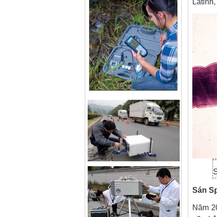
Latinh,
S
Sán Sp
Năm 20