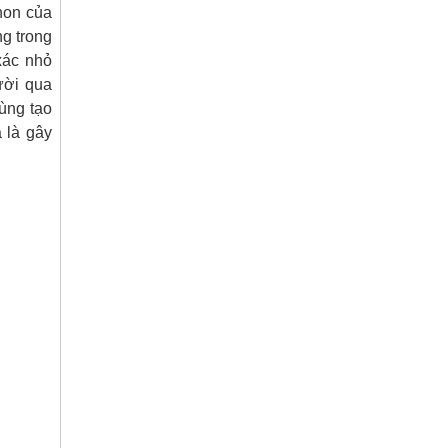
non của
ng trong
xác nhỏ
ười qua
rùng tạo
 là gây