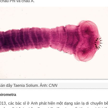
 châu Phi và châu Á.
án dây Taenia Solium. Ảnh:
CNN
irometra
13, các bác sĩ ở Anh phát hiện một dạng sán lạ di chuyển bê