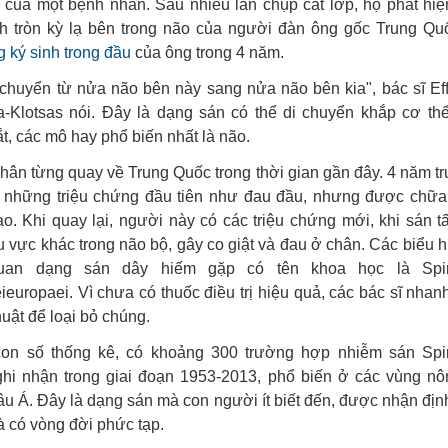
 của một bệnh nhân. Sau nhiều lần chụp cắt lớp, họ phát hiện
nh tròn kỳ lạ bên trong não của người đàn ông gốc Trung Qu
g ký sinh trong đầu
của ông trong 4 năm.
 chuyển từ nửa não bên này sang nửa não bên kia", bác sĩ Eff
a-Klotsas nói. Đây là dạng sán có thể di chuyển khắp cơ th
t, các mô hay phổ biến nhất là não.
hân từng quay về Trung Quốc trong thời gian gần đây. 4 năm tr
 những triệu chứng đầu tiên như đau đầu, nhưng được chữa 
ao. Khi quay lại, người này có các triệu chứng mới, khi sán t
u vực khác trong não bộ, gây co giật và đau ở chân. Các biểu 
quan dạng sán dây hiếm gặp có tên khoa học là Spir
ieuropaei. Vì chưa có thuốc điều trị hiệu quả, các bác sĩ nha
uật để loại bỏ chúng.
on số thống kê, có khoảng 300 trường hợp nhiễm sán Spi
hi nhận trong giai đoạn 1953-2013, phổ biến ở các vùng nô
âu Á. Đây là dạng sán mà con người ít biết đến, được nhận địn
à có vòng đời phức tạp.