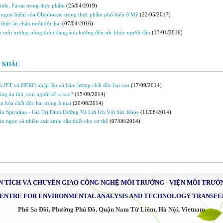
ide, Furan trong thực phẩm
(25/04/2019)
nguy hiểm của Glyphosate trong thực phẩm phổ biến ở Mỹ
(22/05/2017)
 thức ăn chăn nuôi độc hại
(07/04/2016)
 môi trường nông thôn đang ảnh hưởng đến sức khỏe người dân
(13/01/2016)
N KHÁC
á JET và HERO nhập lậu có hàm lượng chất độc hại cao
(17/09/2014)
ng ăn thịt, con người sẽ ra sao?
(15/09/2014)
n hóa chất độc hại trong ô mai
(20/08/2014)
n Spirulina - Giá Trị Dinh Dưỡng Và Lợi Ích Với Sức Khỏe
(11/08/2014)
n ngọc có nhiều axit amin cần thiết cho cơ thể
(07/06/2014)
 TÍCH VÀ CHUYỂN GIAO CÔNG NGHỆ MÔI TRƯỜNG -
VIỆN MÔI TRƯỜ
ENTRE FOR ENVIRONMENTAL ANALYSIS AND TECHNOLOGY TRANSFE
Phố Sa Đôi, Phường Phú Đô, Quận Nam Từ Liêm, Hà Nội, Vietnam