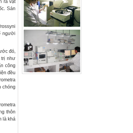
 ra vật
ốc. Sán
rossyni
ể người
ước đó,
trị như
ấn công
hiện đều
ometra
nh chóng
rometra
ng thôn
h là khá