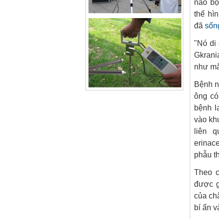
não bộ
thể hì
đã
sốn
"Nó di
Gkrani
như mắ
Bệnh n
ông có
bệnh l
vào kh
liên 
erinace
phẫu th
Theo c
được g
của ch
bí ẩn v