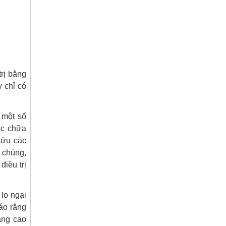
trị bằng
 chỉ có
 một số
ốc chữa
cứu các
 chúng,
iều trị
lo ngại
áo rằng
âng cao