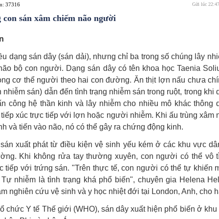
em: 37316
Gửi lúc 22:4
 con sán xâm chiếm não người
n
ều dạng sán dây (sán dải), nhưng chỉ ba trong số chúng lây nh
 não bộ con người. Dạng sán dây có tên khoa học Taenia Soli
ong cơ thể người theo hai con đường. Ăn thịt lợn nấu chưa chí
 nhiễm sán) dẫn đến tình trạng nhiễm sán trong ruột, trong khi
tấn công hệ thần kinh và lây nhiễm cho nhiều mô khác thông 
tiếp xúc trực tiếp với lợn hoặc người nhiễm. Khi ấu trùng xâm
nh và tiến vào não, nó có thể gây ra chứng động kinh.
sán xuất phát từ điều kiện vệ sinh yếu kém ở các khu vực dâ
ường. Khi không rửa tay thường xuyên, con người có thể vô tì
c tiếp với trứng sán. "Trên thực tế, con người có thể tự khiến 
 Tự nhiễm là tình trạng khá phổ biến", chuyên gia Helena He
âm nghiên cứu vệ sinh và y học nhiệt đới tại London, Anh, cho h
ổ chức Y tế Thế giới (WHO), sán dây xuất hiện phổ biến ở khu