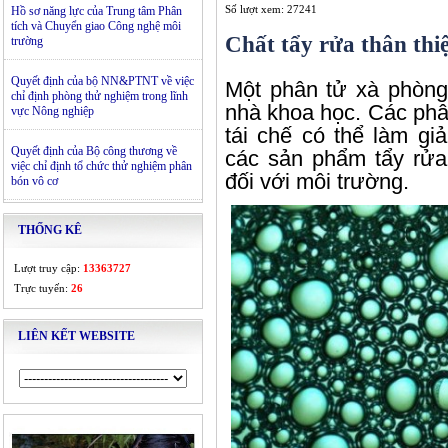
Số lượt xem: 27241
Hồ sơ năng lực của Trung tâm Phân
tích và Chuyển giao Công nghệ môi
Chất tẩy rửa thân thi
trường
Quyết định của bộ NN&PTNT về việc
Một phân tử xà phòn
chỉ định phòng thử nghiệm trong lĩnh
nhà khoa học. Các phâ
vực Nông nghiệp
tái chế
có thể làm giả
Quyết định của Bộ công thương về
các
sản phẩm tẩy rửa
việc chỉ định tổ chức thử nghiệm phân
đối với môi trường.
bón vô cơ
THỐNG KÊ
Lượt truy cập:
13363727
Trực tuyến:
26
LIÊN KẾT WEBSITE