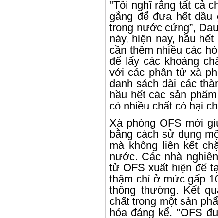
"Tôi nghĩ rằng tất cả c
gắng để đưa hết dầu g
trong nước cứng”, Dau
này, hiện nay, hầu hết
cần thêm nhiều các hóa
để lấy các khoáng ch
với các phân tử xà p
danh sách dài các thà
hầu hết các sản phẩm 
có nhiều chất có hại c
Xà phòng OFS mới giú
bằng cách sử dụng một
mà không liên kết chặ
nước. Các nhà nghiên 
tử OFS xuất hiện để t
thậm chí ở mức gấp 10
thông thường. Kết qu
chất trong một sản ph
hóa đáng kể. "OFS đư