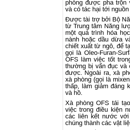
phòng được pha trộn 
và có tác hại tới nguồn
Được tài trợ bởi Bộ N
từ Trung tâm Năng lượ
một quá trình hóa học
nành hoặc dầu dừa v
chiết xuất từ ​​ngô, để
gọi là Oleo-Furan-Sur
OFS làm việc tốt tron
thường bị vẩn đục và 
được. Ngoài ra, xà p
xà phòng (gọi là mixen
thấp, làm giảm đáng k
và hồ.
Xà phòng OFS tái tạo
việc trong điều kiện 
các liên kết nước vớ
chúng thành các vật li