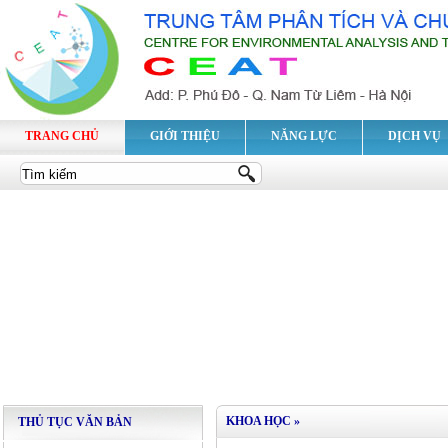
TRANG CHỦ
GIỚI THIỆU
NĂNG LỰC
DỊCH VỤ
KHOA HỌC
»
THỦ TỤC VĂN BẢN