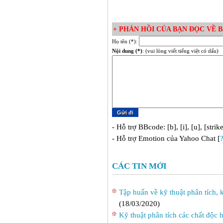
+ PHẢN HỒI CỦA BẠN ĐỌC VỀ BÀ
Họ tên (*):
Nội dung (*)
: (vui lòng viết tiếng việt có dấu)
- Hỗ trợ BBcode: [b], [i], [u], [strik
- Hỗ trợ Emotion của Yahoo Chat [
CÁC TIN MỚI
Tập huấn về kỹ thuật phân tích,
(18/03/2020)
Kỹ thuật phân tích các chất độc 