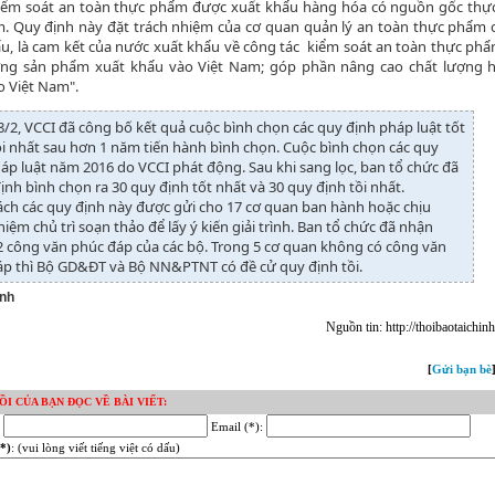
iểm soát an toàn thực phẩm được xuất khẩu hàng hóa có nguồn gốc thực
m. Quy định này đặt trách nhiệm của cơ quan quản lý an toàn thực phẩm
u, là cam kết của nước xuất khẩu về công tác kiểm soát an toàn thực phẩ
ợng sản phẩm xuất khẩu vào Việt Nam; góp phần nâng cao chất lượng 
o Việt Nam".
/2, VCCI đã công bố kết quả cuộc bình chọn các quy định pháp luật tốt
ồi nhất sau hơn 1 năm tiến hành bình chọn. Cuộc bình chọn các quy
áp luật năm 2016 do VCCI phát động. Sau khi sang lọc, ban tổ chức đã
ịnh bình chọn ra 30 quy định tốt nhất và 30 quy định tồi nhất.
ch các quy định này được gửi cho 17 cơ quan ban hành hoặc chịu
hiệm chủ trì soạn thảo để lấy ý kiến giải trình. Ban tổ chức đã nhận
 công văn phúc đáp của các bộ. Trong 5 cơ quan không có công văn
áp thì Bộ GD&ĐT và Bộ NN&PTNT có đề cử quy định tồi.
inh
Nguồn tin: http://thoibaotaichin
[
Gửi bạn bè
ỒI CỦA BẠN ĐỌC VỀ BÀI VIẾT:
:
Email (*):
*)
: (vui lòng viết tiếng việt có dấu)