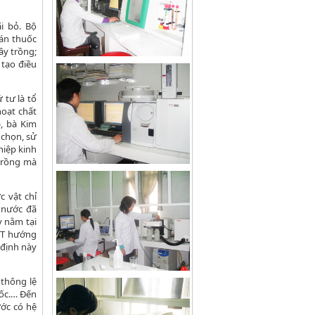
i bỏ. Bộ
bán thuốc
ây trồng;
 tạo điều
 tư là tổ
oạt chất
, bà Kim
 chọn, sử
iệp kinh
trồng mà
 vật chỉ
 nước đã
y nằm tại
NT hướng
 định này
 thông lệ
uốc.… Đến
ước có hệ