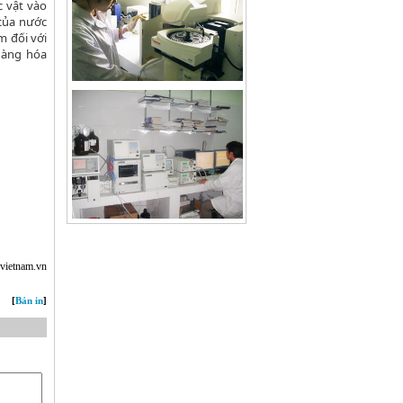
 vật vào
 của nước
m đối với
hàng hóa
hvietnam.vn
] [
Bản in
]