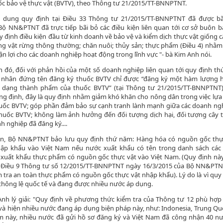
ốc bảo vệ thực vật (BVTV), theo Thông tư 21/2015/TT-BNNPTNT.
i dung quy định tại Điều 33 Thông tư 21/2015/TT-BNNPTNT đã được bã
Bộ NN&PTNT đã trực tiếp bãi bỏ các điều kiện liên quan tới cơ sở buôn 
 định điều kiện đầu từ kinh doanh về bảo vệ và kiểm dịch thực vật giống c
ng vật rừng thông thường; chăn nuôi; thủy sản; thực phẩm (Điều 4) nhằm
ận lợi cho các doanh nghiệp hoạt động trong lĩnh vực "- bà Kim Anh nói.
 đó, đối với phản hồi của một số doanh nghiệp liên quan tới quy định thứ
á nhân đứng tên đăng ký thuốc BVTV chỉ được “đăng ký một hàm lượng h
 dạng thành phẩm của thuốc BVTV” (tại Thông tư 21/2015/TT-BNNPTNT)
g định, đây là quy định nhằm giảm khó khăn cho nông dân trong việc lựa
uốc BVTV; góp phần đảm bảo sự cạnh tranh lành mạnh giữa các doanh ngh
huốc BVTV; không làm ảnh hưởng đến đối tượng dịch hại, đối tượng cây 
h nghiệp đã đăng ký....
ên, Bộ NN&PTNT bảo lưu quy định thứ năm: Hàng hóa có nguồn gốc thực
ập khẩu vào Việt Nam nếu nước xuất khẩu có tên trong danh sách các
 xuất khẩu thực phẩm có nguồn gốc thực vật vào Việt Nam. (Quy định nà
 Điều 9 Thông tư số 12/2015/TT-BNNPTNT ngày 16/3/2015 của Bộ NN&PT
 tra an toàn thực phẩm có nguồn gốc thực vật nhập khẩu). Lý do là vì quy
thông lệ quốc tế và đang được nhiều nước áp dụng.
Anh lý giải: "Quy định về phương thức kiểm tra của Thông tư 12 phù hợp
và hiện nhiều nước đang áp dụng biện pháp này, như: Indonesia, Trung Q
ểm này, nhiều nước đã gửi hồ sơ đăng ký và Việt Nam đã công nhận 40 n