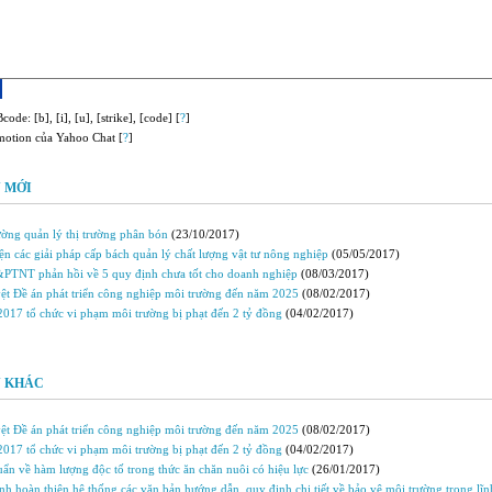
code: [b], [i], [u], [strike], [code] [
?
]
motion của Yahoo Chat [
?
]
 MỚI
ờng quản lý thị trường phân bón
(23/10/2017)
ện các giải pháp cấp bách quản lý chất lượng vật tư nông nghiệp
(05/05/2017)
TNT phản hồi về 5 quy định chưa tốt cho doanh nghiệp
(08/03/2017)
ệt Ðề án phát triển công nghiệp môi trường đến năm 2025
(08/02/2017)
2017 tổ chức vi phạm môi trường bị phạt đến 2 tỷ đồng
(04/02/2017)
N KHÁC
ệt Ðề án phát triển công nghiệp môi trường đến năm 2025
(08/02/2017)
2017 tổ chức vi phạm môi trường bị phạt đến 2 tỷ đồng
(04/02/2017)
ẩn về hàm lượng độc tố trong thức ăn chăn nuôi có hiệu lực
(26/01/2017)
h hoàn thiện hệ thống các văn bản hướng dẫn, quy định chi tiết về bảo vệ môi trường trong lĩn