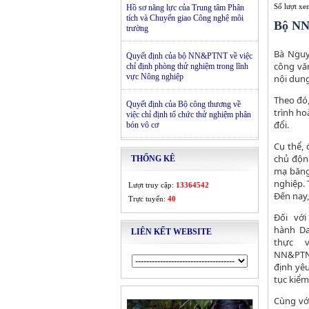
Số lượt x
Hồ sơ năng lực của Trung tâm Phân
tích và Chuyển giao Công nghệ môi
Bộ NN
trường
Bà Nguy
Quyết định của bộ NN&PTNT về việc
công vă
chỉ định phòng thử nghiệm trong lĩnh
vực Nông nghiệp
nội dung
Theo đó,
Quyết định của Bộ công thương về
trình ho
việc chỉ định tổ chức thử nghiệm phân
đổi.
bón vô cơ
Cụ thể,
chủ độn
THỐNG KÊ
mạ băng
nghiệp. 
Lượt truy cập:
13364542
Đến nay,
Trực tuyến:
40
Đối vớ
hành Da
LIÊN KẾT WEBSITE
thực 
NN&PTNT
định yê
tục kiểm
Cùng với