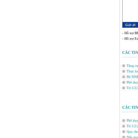
- Hỗ trợ BB
- Hỗ trợ E
CÁC TIN
Tăng cư
Thực hi
Bộ NN&P
Phê duy
Từ 1/2/
CÁC TI
Phê duy
Từ 1/2/
Quy chu
Ðẩy mạn