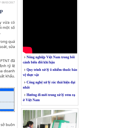
0' 08/03/2017
ệp
y vừa có
i một số
.
trong quá
soát, sửa
Nông nghiệp Việt Nam trong bối
N&PTNT đã
cảnh biến đổi khí hậu
nh tỷ lệ
Quy trình xử lý ô nhiễm thuốc bảo
ủa doanh
vệ thực vật
uất khẩu.
Công nghệ xử lý rác thải hiện đại
nhất
Hướng đi mới trong xử lý rơm rạ
ở Việt Nam
ơ sở buôn