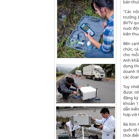
bán thu
"Các nộ
trưởng 
BVTV quy
nuôi độ
kiện thu
Bên cạnh
chức, c
cho mỗi
Anh khẳn
dụng th
doanh t
các doan
Tuy nhi
được nh
đăng ký
khoản 1
dẫn kiểm
hợp với 
Bà Kim 
quốc tế 
thời đi