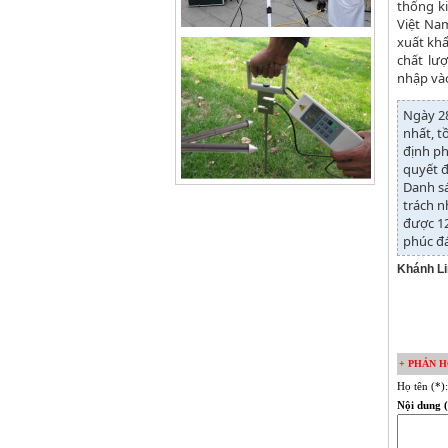
thống k
Việt Na
xuất khẩ
chất lư
nhập và
Ngày 28
nhất, t
định ph
quyết đ
Danh sá
trách n
được 12
phúc đ
Khánh L
+ PHẢN H
Họ tên (*)
Nội dung (