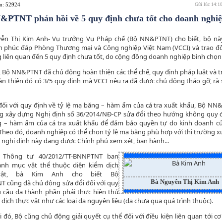
em: 52924
Gửi lúc 14:1
&PTNT phản hồi về 5 quy định chưa tốt cho doanh nghi
ễn Thị Kim Anh- Vụ trưởng Vụ Pháp chế (Bộ NN&PTNT) cho biết, bộ nà
n phúc đáp Phòng Thương mại và Công nghiệp Việt Nam (VCCI) và trao đổ
 liên quan đến 5 quy định chưa tốt, do cộng đồng doanh nghiệp bình chọn
 Bộ NN&PTNT đã chủ động hoàn thiện các thể chế, quy định pháp luật và 
àn thiện đó có 3/5 quy định mà VCCI nêu ra đã được chủ động tháo gỡ, rà 
 đối với quy định về tỷ lệ mạ băng – hàm ẩm của cá tra xuất khẩu, Bộ N
g xây dựng Nghị định số 36/2014/NĐ-CP sửa đổi theo hướng không quy đị
 – hàm ẩm của cá tra xuất khẩu để đảm bảo quyền tự do kinh doanh c
Theo đó, doanh nghiệp có thể chọn tỷ lệ mạ băng phù hợp với thị trường x
 nghị định này đang được Chính phủ xem xét, ban hành...
i Thông tư 40/2012/TT-BNNPTNT ban
nh mục vật thể thuộc diện kiểm dịch
vật, bà Kim Anh cho biết Bộ
Bà Nguyễn Thị Kim Anh
 cũng đã chủ động sửa đổi đối với quy
u cầu da thành phần phải thực hiện thủ
 dịch thực vật như các loại da nguyên liệu (da chưa qua quá trình thuộc).
 đó, Bộ cũng chủ động giải quyết cụ thể đối với điều kiện liên quan tới c