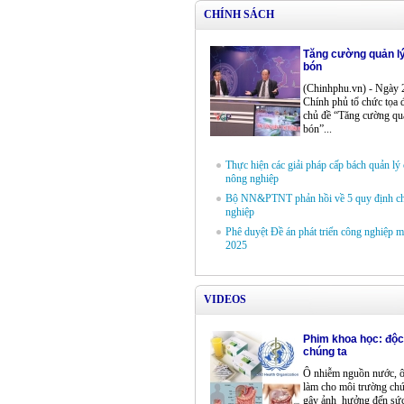
CHÍNH SÁCH
Tăng cường quản lý
bón
(Chinhphu.vn) - Ngày
Chính phủ tổ chức tọa 
chủ đề “Tăng cường quả
bón”...
Thực hiện các giải pháp cấp bách quản lý 
nông nghiệp
Bộ NN&PTNT phản hồi về 5 quy định ch
nghiệp
Phê duyệt Ðề án phát triển công nghiệp 
2025
VIDEOS
Phim khoa học: độc 
chúng ta
Ô nhiễm nguồn nước, ô
làm cho môi trường ch
gây ảnh hưởng đến sức