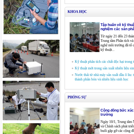
KHOA HỌC
Tập huấn về kỹ thuậ
nghiệm các sản ph
Từ ngày 21 đến 23 thán
Trung tâm Phân tích v
nghệ môi trường đã tổ 
kỹ thuật...
Kỹ thuật phân tích các chất độc hại trong
Kỹ thuật mới trong sản xuất nhiên liệu si
Nước thải từ nhà máy sản xuất dầu ô liu: 
thành phân bón và nhiên liệu sinh học
PHÓNG SỰ
Cộng đồng bức xúc 
trường
Ngày 10/1, Trung tâm 
và Chính sách phát triể
buổi gặp gỡ các cộng đ