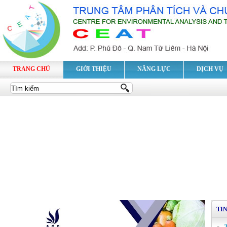
TRANG CHỦ
GIỚI THIỆU
NĂNG LỰC
DỊCH VỤ
TI