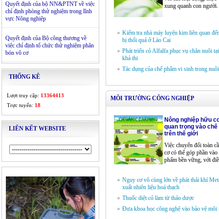
Quyết định của bộ NN&PTNT về việc
xung quanh con người. Đ
chỉ định phòng thử nghiệm trong lĩnh
vực Nông nghiệp
Kiểm tra nhà máy luyện kim liên quan đế
Quyết định của Bộ công thương về
bị thối quả ở Lào Cai
việc chỉ định tổ chức thử nghiệm phân
Phát triển cỏ Alfalfa phục vụ chăn nuôi tạ
bón vô cơ
khả thi
Tác dụng của chế phẩm vi sinh trong nuôi
THỐNG KÊ
Lượt truy cập:
13364413
MÔI TRƯỜNG CÔNG NGHIỆP
Trực tuyến:
18
Nông nghiệp hữu cơ
quan trọng vào chế
LIÊN KẾT WEBSITE
trên thế giới
Việc chuyển đổi toàn c
cơ có thể góp phần vào
phẩm bền vững, với điều
Nguy cơ vô cùng lớn về phát thải khí Met
xuất nhiên liệu hoá thạch
Thuốc diệt cỏ làm từ thảo dược
Đưa khoa học công nghệ vào bảo vệ môi 