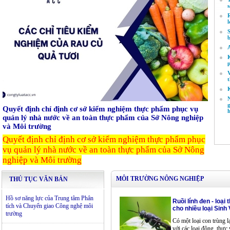
R
K
K
N
g
Quyết định chỉ định cơ sở kiểm nghiệm thực phẩm phục vụ
quản lý nhà nước về an toàn thực phẩm của Sở Nông nghiệp
và Môi trường
Quyết định chỉ định cơ sở kiểm nghiệm thực phẩm phục
vụ quản lý nhà nước về an toàn thực phẩm của Sở Nông
nghiệp và Môi trường
MÔI TRƯỜNG NÔNG NGHIỆP
THỦ TỤC VĂN BẢN
Hồ sơ năng lực của Trung tâm Phân
Ruồi lính đen - loại
tích và Chuyển giao Công nghệ môi
cho nhiều loại Sinh
trường
Có một loại con trùng lạ
với các loại động, thực