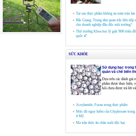
Tại sao thực phẩm không an toàn tràn lan
Bắc Giang: Trung tâm quan trắc liên tiếp
cho doanh nghiệp đầu độc môi trường?
Thứ trưởng Khoa học lý giải '800 triệu đ
quốc tế'
SỨC KHỎE
Sử dụng bạc trong 
quản và chế biến t
Dựa trên các đánh giá r
phẩm được thực hiện, v
hỏi chưa được trả lời và
Acrylamide, Furan trong thực phẩm
Mức độ nguy hiểm của Glyphosate trong
ở Mỹ
Ma trận thức ăn chăn nuôi độc hại