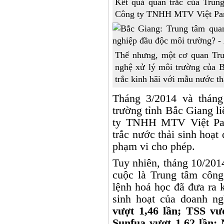
Kết quả quan trắc của Trun
Công ty TNHH MTV Việt Pan P
Thế nhưng, một cơ quan Tru
nghệ xử lý môi trường của B
trắc kinh hãi với mẫu nước th
Tháng 3/2014 và tháng
trường tỉnh Bắc Giang li
ty TNHH MTV Việt Pan 
trắc nước thải sinh hoạt
phạm vi cho phép.
Tuy nhiên, tháng 10/201
cuộc là Trung tâm côn
lệnh hoá học đã đưa ra 
sinh hoạt của doanh n
vượt 1,46 lần; TSS vư
Sunfua vượt 1,62 lần; 