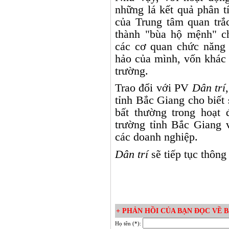
những lá kết quả phân t
của Trung tâm quan trắ
thành "bùa hộ mệnh" c
các cơ quan chức năng 
hảo của mình, vốn khác 
trường.
Trao đổi với PV
Dân trí
tỉnh Bắc Giang cho biết 
bất thường trong hoạt
trường tỉnh Bắc Giang v
các doanh nghiệp.
Dân trí
sẽ tiếp tục thông
+ PHẢN HỒI CỦA BẠN ĐỌC VỀ BÀ
Họ tên (*):