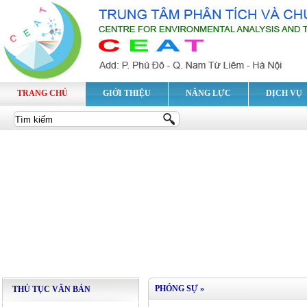
TRANG CHỦ
GIỚI THIỆU
NĂNG LỰC
DỊCH VỤ
PHÓNG SỰ
»
THỦ TỤC VĂN BẢN