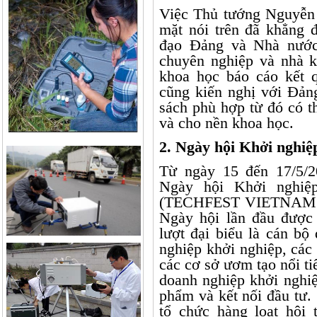
Việc Thủ tướng Nguyễn
mặt nói trên đã khẳng 
đạo Đảng và Nhà nước
chuyên nghiệp và nhà kh
khoa học báo cáo kết 
cũng kiến nghị với Đản
sách phù hợp từ đó có t
và cho nền khoa học.
2. Ngày hội Khởi nghi
Từ ngày 15 đến 17/5/2
Ngày hội Khởi nghiệ
(TECHFEST VIETNAM 201
Ngày hội lần đầu được
lượt đại biểu là cán b
nghiệp khởi nghiệp, các n
các cơ sở ươm tạo nổi t
doanh nghiệp khởi nghiê
phẩm và kết nối đầu t
tổ chức hàng loạt hội 