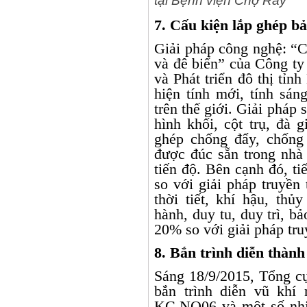
tại Bệnh viện Chợ Rẫy
7. Cấu kiện lắp ghép bả
Giải pháp công nghệ: “C
và đê biển” của Công 
và Phát triển đô thị t
hiện tính mới, tính sán
trên thế giới. Giải pháp 
hình khối, cột trụ, đà 
ghép chống đẩy, chống 
được đúc sẵn trong nhà
tiến độ. Bên cạnh đó, ti
so với giải pháp truyền
thời tiết, khí hậu, thủ
hành, duy tu, duy trì, b
20% so với giải pháp tru
8. Bắn trình diễn thành
Sáng 18/9/2015, Tổng c
bắn trình diễn vũ khí
KC.NQ06 và một số nhi