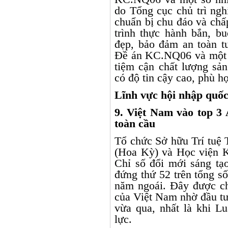
do Tổng cục chủ trì ngh
chuẩn bị chu đáo và chấ
trình thực hành bắn, bu
đẹp, bảo đảm an toàn t
Đề án KC.NQ06 và một s
tiệm cận chất lượng sả
có độ tin cậy cao, phù h
Lĩnh vực hội nhập quốc
9. Việt Nam vào top 3
toàn cầu
Tổ chức Sở hữu Trí tuệ 
(Hoa Kỳ) và Học viện 
Chỉ số đổi mới sáng tạ
đứng thứ 52 trên tổng số
năm ngoái. Đây được c
của Việt Nam nhờ đầu tư
vừa qua, nhất là khi L
lực.