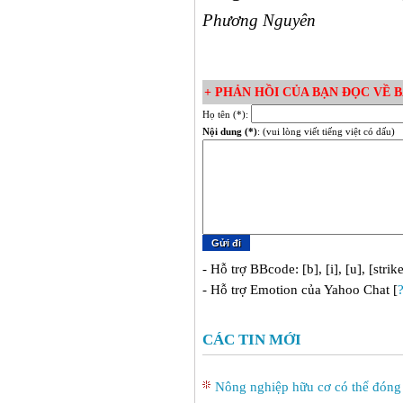
Phương Nguyên
+ PHẢN HỒI CỦA BẠN ĐỌC VỀ BÀ
Họ tên (*):
Nội dung (*)
: (vui lòng viết tiếng việt có dấu)
- Hỗ trợ BBcode: [b], [i], [u], [strik
- Hỗ trợ Emotion của Yahoo Chat [
CÁC TIN MỚI
Nông nghiệp hữu cơ có thể đóng 