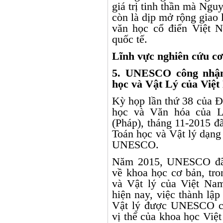
giá trị tinh thần mà Ngu
còn là dịp mở rộng giao l
văn học cổ điển Việt 
quốc tế.
Lĩnh vực nghiên cứu c
5. UNESCO công nhận
học và Vật Lý của Việt
Kỳ họp lần thứ 38 của Đ
học và Văn hóa của L
(Pháp), tháng 11-2015 đ
Toán học và Vật lý dạng
UNESCO.
Năm 2015, UNESCO đã 
về khoa học cơ bản, tro
và Vật lý của Việt Nam
hiện nay, việc thành lậ
Vật lý được UNESCO cô
vị thế của khoa học Vi