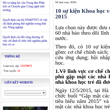
Số lượt xem: 8504
Hồ sơ năng lực của Trung tâm Phân
tích và Chuyển giao Công nghệ môi
10 sự kiện Khoa học 
trường
2015
Quyết định của bộ NN&PTNT về việc
chỉ định phòng thử nghiệm trong lĩnh
Lựa chọn này được đưa r
vực Nông nghiệp
60 nhà báo theo dõi lĩn
nước.
Quyết định của Bộ công thương về
việc chỉ định tổ chức thử nghiệm phân
bón vô cơ
Theo đó, có 10 sự kiện
gồm: cơ chế chính sách;
cứu ứng dụng; hội nhập
THỐNG KÊ
học.
Lượt truy cập:
13370975
1.Về lĩnh vực cơ chế c
Trực tuyến:
21
phủ gặp mặt các nhà 
nhà khoa học trẻ đã đư
LIÊN KẾT WEBSITE
Ngày 12/5/2015, tại Ha
chức buổi “Gặp mặt ca
tiêu biểu năm 2015” và 
mặt các nhà khoa học trẻ