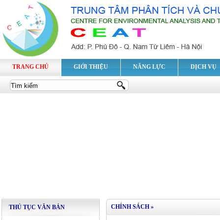
TRANG CHỦ
GIỚI THIỆU
NĂNG LỰC
DỊCH VỤ
CHÍNH SÁCH
»
THỦ TỤC VĂN BẢN