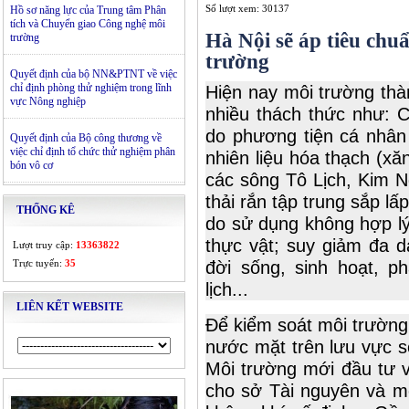
Số lượt xem: 30137
Hồ sơ năng lực của Trung tâm Phân
tích và Chuyển giao Công nghệ môi
Hà Nội sẽ áp tiêu chu
trường
trường
Quyết định của bộ NN&PTNT về việc
chỉ định phòng thử nghiệm trong lĩnh
Hiện nay môi trường thà
vực Nông nghiệp
nhiều thách thức như: C
do phương tiện cá nhân
Quyết định của Bộ công thương về
việc chỉ định tổ chức thử nghiệm phân
nhiên liệu hóa thạch (xă
bón vô cơ
các sông Tô Lịch, Kim N
thải rắn tập trung sắp lấ
THỐNG KÊ
do sử dụng không hợp lý
thực vật; suy giảm đa 
Lượt truy cập:
13363822
Trực tuyến:
35
đời sống, sinh hoạt, ph
lịch...
LIÊN KẾT WEBSITE
Để kiểm soát môi trường
nước mặt trên lưu vực 
Môi trường mới đầu tư v
cho sở Tài nguyên và mô