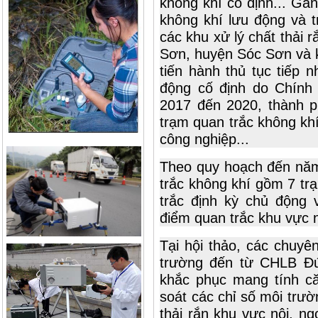
không khí cố định... Gầ
không khí lưu động và t
các khu xử lý chất thải 
Sơn, huyện Sóc Sơn và k
tiến hành thủ tục tiếp 
động cố định do Chính 
2017 đến 2020, thành ph
trạm quan trắc không khí
công nghiệp...
Theo quy hoạch đến năm
trắc không khí gồm 7 tr
trắc định kỳ chủ động 
điểm quan trắc khu vực n
Tại hội thảo, các chuyê
trường đến từ CHLB Đứ
khắc phục mang tính că
soát các chỉ số môi trư
thải rắn khu vực nội, n