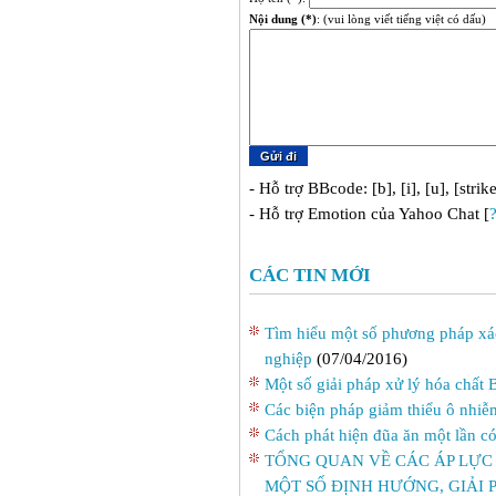
Nội dung (*)
: (vui lòng viết tiếng việt có dấu)
- Hỗ trợ BBcode: [b], [i], [u], [strik
- Hỗ trợ Emotion của Yahoo Chat [
CÁC TIN MỚI
Tìm hiểu một số phương pháp xác
nghiệp
(07/04/2016)
Một số giải pháp xử lý hóa chất
Các biện pháp giảm thiểu ô nhiễ
Cách phát hiện đũa ăn một lần có 
TỔNG QUAN VỀ CÁC ÁP LỰC
MỘT SỐ ĐỊNH HƯỚNG, GIẢI 