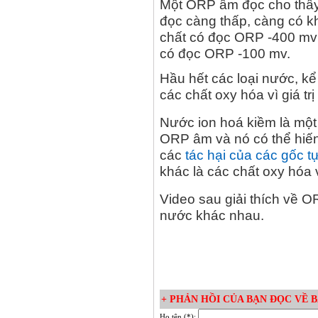
Một ORP âm đọc cho thấy 
đọc càng thấp, càng có k
chất có đọc ORP -400 mv 
có đọc ORP -100 mv.
Hầu hết các loại nước, k
các chất oxy hóa vì giá t
Nước ion hoá kiềm là một 
ORP âm và nó có thể hiến
các
tác hại của các gốc t
khác là các chất oxy hóa
Video sau giải thích về 
nước khác nhau.
+ PHẢN HỒI CỦA BẠN ĐỌC VỀ BÀ
Họ tên (*):