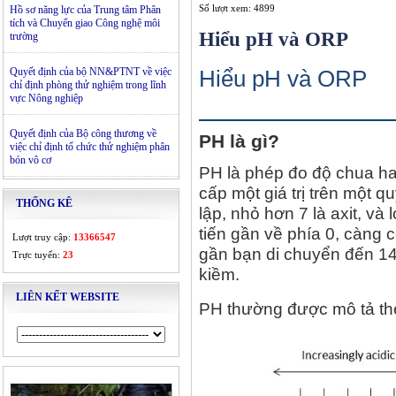
Số lượt xem: 4899
Hồ sơ năng lực của Trung tâm Phân
tích và Chuyển giao Công nghệ môi
Hiểu pH và ORP
trường
Quyết định của bộ NN&PTNT về việc
Hiểu pH và ORP
chỉ định phòng thử nghiệm trong lĩnh
vực Nông nghiệp
Quyết định của Bộ công thương về
PH là gì?
việc chỉ định tổ chức thử nghiệm phân
bón vô cơ
PH là phép đo độ chua ha
cấp một giá trị trên một q
THỐNG KÊ
lập, nhỏ hơn 7 là axit, và
tiến gần về phía 0, càng c
Lượt truy cập:
13366547
gần bạn di chuyển đến 14 
Trực tuyến:
23
kiềm.
LIÊN KẾT WEBSITE
PH thường được mô tả th