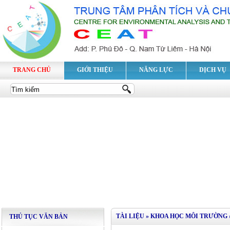
TRANG CHỦ
GIỚI THIỆU
NĂNG LỰC
DỊCH VỤ
TÀI LIỆU »
KHOA HỌC MÔI TRƯỜNG
THỦ TỤC VĂN BẢN