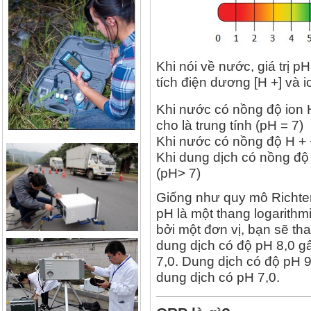
Khi nói về nước, giá trị pH
tích điện dương [H +] và i
Khi nước có nồng độ ion 
cho là trung tính (pH = 7)
Khi nước có nồng độ H + +
Khi dung dịch có nồng độ
(pH> 7)
Giống như quy mô Richter
pH là một thang logarithm
bởi một đơn vị, bạn sẽ tha
dung dịch có độ pH 8,0 g
7,0. Dung dịch có độ pH 9
dung dịch có pH 7,0.