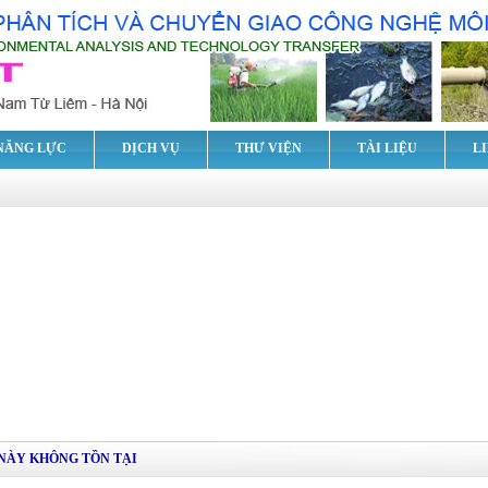
NĂNG LỰC
DỊCH VỤ
THƯ VIỆN
TÀI LIỆU
L
NÀY KHÔNG TỒN TẠI