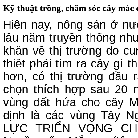
Kỹ thuật trồng, chăm sóc cây mắc 
Hiện nay, nông sản ở nước ta với các cây công nghiệp lâu năm truyền thống như cà phê, cao su đang gặp khó khăn về thị trường do cung vượt quá cầu, nhu cầu bức thiết phải tìm ra cây gì thay thế có hiệu quả kinh tế cao hơn, có thị trường đầu ra ổn định. Cây Mắc ca là lựa chọn thích hợp sau 20 năm nghiên cứu khảo nghiệm, vùng đất hứa cho cây Mắc ca Việt Nam đã được xác định là các vùng Tây Nguyên và Tây Bắc. CÂY CHỦ LỰC TRIỂN VỌNG CHO TÂY NGUYÊN, TÂY BẮC Nguồn gốc: Mắc ca (tên quốc tế: Macadamia, thuộc họ Proteaceae với 2 loài là vỏ trơn - Maccadamia integriflia – hoa trắng và loài vỏ nháp Maccadamia tetraphylla – hoa tím phớt hiện đang được phát triển tại Việt Nam. Mắc ca có lá xanh quanh năm có tuổi khai thác kinh tế 40 – 60 năm (tuối thọ đến 100 năm), Mắc ca là cây thân gỗ, cao trên 15 m, vân gỗ đẹp, có quả hạch với hạt vỏ cứng, ăn có vị thơm bùi, béo ngậy hấp dẫn, xuất xử từ Bang Qeensland (Úc). Sau 100 năm thế giới đã phát triển được 80 ngàn ha (đứng đầu là Úc, sau đó là Nam Phi, Mỹ…). Giá trị kinh tế: Quả Mắc ca có thành phần ăn chủ yếu của hạt là nhân với tỷ lệ 30 – 40%, có tỷ lệ dầu béo (đa số là dầu rất quý – dầu béo không no Omega3, 6,7, không để lại Cholecterol) chiếm tới 78% - cao nhất trong các loại cây có dầu (hạnh nhân 51%, điều – 47%, lạc 44,8%), Nhân hạt còn chứa đường 10%, đạm(protein) 9,2%, nhiều vitamin, chất khoáng có ích như: Kali 0,37%, Phôt-pho 0,17%, Ma-nhê 0,12%, vì thế Mắc ca là nguyên liệu đa dạng cho các ngành chế biến bánh kẹo, thực phẩm, mỹ phẩm cao cấp (kem dưỡng da, chống nắng), là thức ăn phù hợp cho các lứa tuổi từ người già tới trẻ em, tốt cho người ăn kiêng, tiểu đường, huyết áp.. Hiện nay từ quả Mắc ca có thể chế biến ra với sản lượng 42 ngàn tấn nhân hạt khô, dự báo đến năm 2020 nhu cầu cần tới 230 ngàn tấn, như vậy mới đáp ứng 20% nhu cầu của thế giới. Tại Việt Nam trồng cây ghép năm thứ 3 đã bất đầu bói quả, năng suất tại năm thứ 5 đã đạt 5 kg/cây, năm thứ 10 đạt 20 kg/cây cao gấp đôi tại chính xuất xứ tại Úc. Chỉ tính với 200 cây/ha, mỗi cây có 17 kg quả, năng suất đã có thể đạt 3,5 tấn/ha, với giá bán 3.000 USD/tấn, mỗi ha có thể thu 10.000 USD, giá trị thu nhập bình quân 200 triệu đ/năm, tại các năm 15 – 20 có thể đạt gấp đôi. Đầu tư cho cây mắc ca trong 5 năm đầu tiên 100 triệu/ha, các năm sau 15 triệu đ/ha, mắc ca ít bị sâu bệnh, nhu cầu tưới bổ xung thấp chủ yếu sống nhờ nước trời. Triển vọng, vùng quy hoạch: Sau hơn 10 năm khảo nghiệm rộng với diện tích 2.000 ha (Tây Nguyên 1.600 ha, Tây Bắc 400 ha), đã xác định 2 vùng với tổng diện tích 1,2 triệu ha rất thích hợp hoặc thích hợp trồng cây Macca với nhiệt độ thấp hơn 17oC trong 3 - 5 tuần, không có mưa xuân, tầng canh tác dày 0,5 – 1m (nếu giàu mùn sẽ đỡ bón phân), thích hợp đất hơi chua pH= 5 – 6. Độ cao 300 - 1200 m trên mặt biển. Lượng mưa tối ưu: 1.500 – 2.500 mm. Mắc-ca có thể chịu lạnh, sương giá tới – 40 C đối với cây con và – 60 C đối với cây trưởng thành tới 7 ngày và có thể chịu nóng tới trên 38-400 C. Dưới 100 C cây hoàn toàn ngừng sinh trưởng, kích thước và sinh khối tăng mạnh nhất ở nhiệt độ 15-300 C, trên 300 C lá non mất màu xanh, khô đọt, gốc đâm cành thành chùm. Hầu hết các giống Mắc ca đều ngừng quang hợp ở 380 C. Hoa nở thành từng chùm đuôi sóc rất đẹp chủ yếu vào tháng 3 – 4, các tháng khác vẫn có hoa rải rác – thích hợp nuôi ong mật, quả chín tháng 9 – 10, ít bão, ít gió lào, tháng 10 mát mẻ, tháng 4-5 ẩm ướt, tháng 7-8-9-10 nóng ẩm mà không quá gay gắt đó là những yếu tố khí hậu cần thiết đảm bảo cho Mắc ca đạt năng suất cao. Dự kiến quy hoạch 10 năm tới 2025 Việt Nam trồng 100 ngàn ha, sau 20 năm (tới 2035) đạt 200 ngàn ha, là cây triển vọng thay thế trồng thuần cho 100 ngàn ha tái canh cây cà phê đã có tuổi trên 20 năm hiện nay, các vùng đang trồng sắn có thể trồng xen trong 4 năm đầu, trồng xen trong cà phê, tiêu, cây bóng mát, cây đô thị, cây hàng dào che nắng gió, trở thành cây chủ lực với giá trị thu nhập hàng tỷ đô la cho nông nghiệp sau 10 – 20 năm tới tại Tây Nguyên, Tây Bắc. Vì vậy, hiện nay Nhà nước đã chủ trương phát triển rộng loại cây này tại Tây Nguyên, Tây Bắc, đã ban hành Nghị định 210/